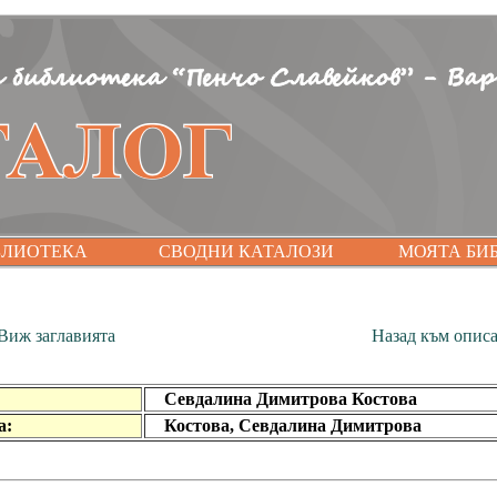
БЛИОТЕКА
СВОДНИ КАТАЛОЗИ
МОЯТА БИ
Виж заглавията
Назад към опис
Севдалина Димитрова Костова
а:
Костова, Севдалина Димитрова