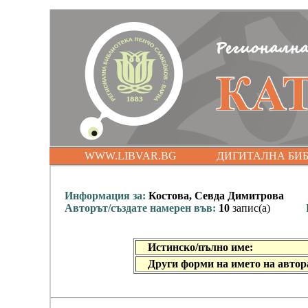
WWW.LIBVAR.BG
ДИГИТАЛНА БИ
Информация за:
Костова, Севда Димитрова
Авторът/създате намерен във:
10
запис(а)
Истинско/пълно име:
Други форми на името на автор