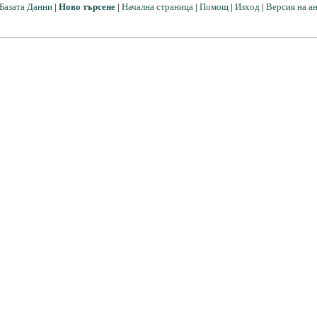
Базата Данни
|
Ново търсене
|
Начална страница
|
Помощ
|
Изход
|
Версия на а