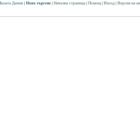
Базата Данни
|
Ново търсене
|
Начална страница
|
Помощ
|
Изход
|
Версия на а