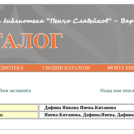
БЛИОТЕКА
СВОДНИ КАТАЛОЗИ
МОЯТА БИ
Виж заглавията
Назад към опис
Дафина Янкова Янева-Китанова
а:
Янева-Китанова, Дафина;Янева, Дафина