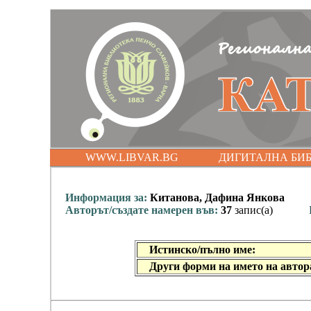
WWW.LIBVAR.BG
ДИГИТАЛНА БИ
Информация за:
Китанова, Дафина Янкова
Авторът/създате намерен във:
37
запис(а)
Истинско/пълно име:
Други форми на името на автор