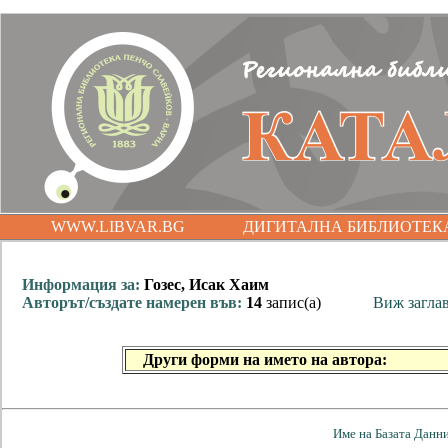
WWW.LIBVAR.BG
ДИГИТАЛНА БИБЛИОТЕК
Информация за:
Гозес, Исак Хаим
Авторът/създате намерен във:
14
запис(а)
Виж загла
Други форми на името на автора:
Име на Базата Данн