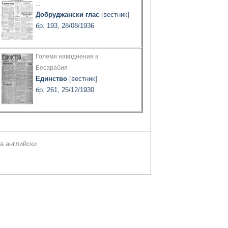
...
Добруджански глас
[вестник]
бр. 193, 28/08/1936
Големи наводнения в
Бесарабия
Единство
[вестник]
бр. 261, 25/12/1930
а английски