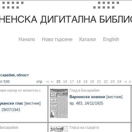
Начало
Ново търсене
Каталог
English
сарабия, област
от 530
стр.
15
16
17
18
19
20
21
22
23
24
кия напор от югоизток с
Глад в Бесарабия
Варненски новини
[вестник]
жански глас
[вестник]
бр. 483, 24/11/1925
, 29/07/1941
 Бесарабия
Гласа на сърцето