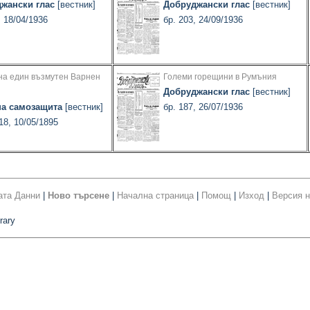
жански глас
[вестник]
Добруджански глас
[вестник]
, 18/04/1936
бр. 203, 24/09/1936
на един възмутен Варнен
Големи горещини в Румъния
Добруджански глас
[вестник]
а самозащита
[вестник]
бр. 187, 26/07/1936
18, 10/05/1895
ата Данни
|
Ново търсене
|
Начална страница
|
Помощ
|
Изход
|
Версия н
rary