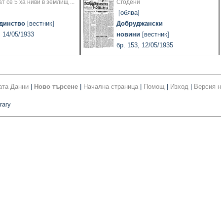
т се 5 ха ниви в землищ ...
Сгодени
]
[обява]
динство
[вестник]
Добруджански
, 14/05/1933
новини
[вестник]
бр. 153, 12/05/1935
ата Данни
|
Ново търсене
|
Начална страница
|
Помощ
|
Изход
|
Версия н
rary