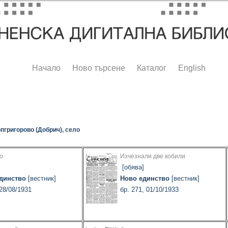
Начало
Ново търсене
Каталог
English
пгригорово (Добрич), село
о
Изчезнали две кобили
]
[обява]
динство
[вестник]
Ново единство
[вестник]
 28/08/1931
бр. 271, 01/10/1933