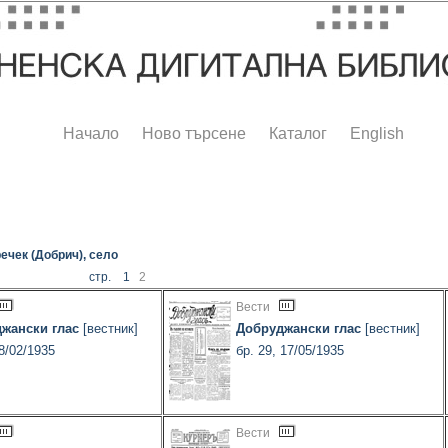
Начало
Ново търсене
Каталог
English
ечек (Добрич), село
стр. 1
2
Вести
жански глас
[вестник]
Добруджански глас
[вестник]
28/02/1935
бр. 29, 17/05/1935
Вести