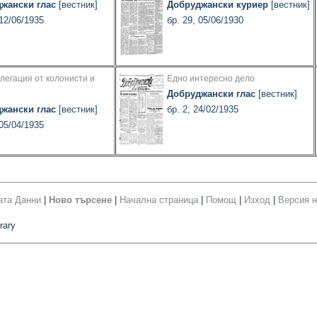
жански глас
[вестник]
Добруджански куриер
[вестник]
 12/06/1935
бр. 29, 05/06/1930
легация от колонисти и
Едно интересно дело
Добруджански глас
[вестник]
жански глас
[вестник]
бр. 2, 24/02/1935
 05/04/1935
ата Данни
|
Ново търсене
|
Начална страница
|
Помощ
|
Изход
|
Версия н
rary