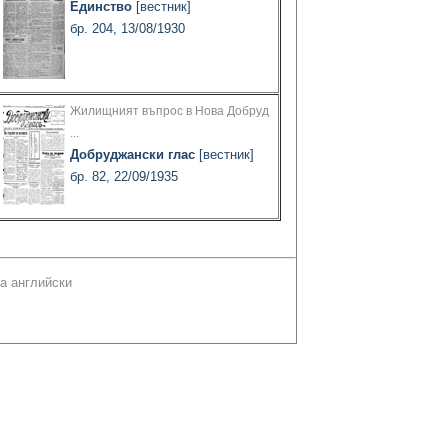
Единство
[вестник]
бр. 204, 13/08/1930
Жилищният въпрос в Нова Добруд
...
Добруджански глас
[вестник]
бр. 82, 22/09/1935
а английски