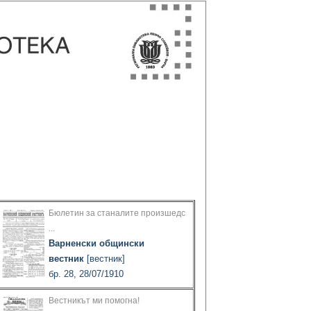
Бюлетин за станалите произшедс
...
Варненски общински
вестник
[вестник]
бр. 28, 28/07/1910
Вестникът ми помогна!