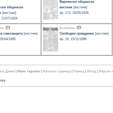
Варненски общински
ски общински
вестник
[вестник]
к
[вестник]
бр. 173, 26/05/1928
, 21/07/1928
ни
Вътрешни
а самозащита
[вестник]
Свободен гражданин
[вестник]
 26/04/1895
бр. 18, 23/11/1896
ата Данни
|
Ново търсене
|
Начална страница
|
Помощ
|
Изход
|
Версия н
rary