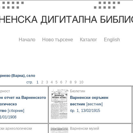
Начало
Ново търсене
Каталог
English
рнево (Варна), село
стр. 1
2
3
4
5
6
7
8
9
10
арност
Бюлетин
н отчет на Варненското
Варненски окръжен
огическо
вестник
[вестник]
тво
[сборник]
бр. 1, 13/02/1915
01/01/1908
ки археологически
Варненски музей