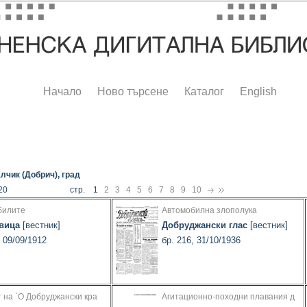
Начало
Ново търсене
Каталог
English
лчик (Добрич), град
20
стр. 1
2
3
4
5
6
7
8
9
10
билите
Автомобилна злополука
вица
[вестник]
Добруджански глас
[вестник]
, 09/09/1912
бр. 216, 31/10/1936
 на `О Добруджански кра
Агитационно-походни плавания д