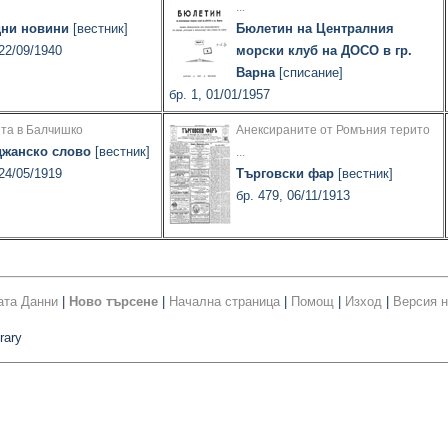
...
ни новини
[вестник]
Бюлетин на Централния
 22/09/1940
морски клуб на ДОСО в гр.
Варна
[списание]
бр. 1, 01/01/1957
та в Балчишко
Анексираните от Ромъния терито
жанско слово
[вестник]
...
 24/05/1919
Търговски фар
[вестник]
бр. 479, 06/11/1913
ата Данни
|
Ново търсене
|
Начална страница
|
Помощ
|
Изход
|
Версия н
rary