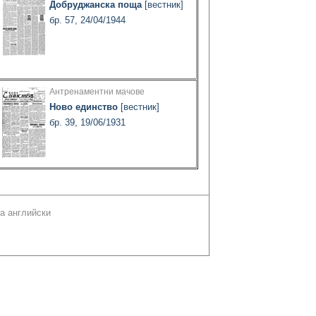
Добруджанска поща
[вестник]
бр. 57, 24/04/1944
Антренаментни мачове
Ново единство
[вестник]
бр. 39, 19/06/1931
а английски