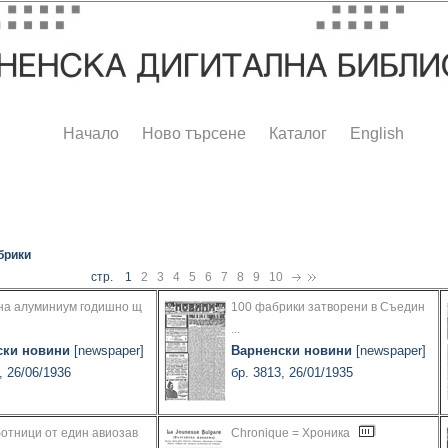
Начало
Ново търсене
Каталог
English
брики
стр. 1
2
3
4
5
6
7
8
9
10
она алуминиум годишно щ
100 фабрики затворени в Съедин
...
ски новини
[newspaper]
Варненски новини
[newspaper]
, 26/06/1936
бр. 3813, 26/01/1935
отници от един авиозав
Chronique = Хроника