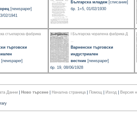
Българска младеж
[списание]
орец
[newspaper]
бр. 1=5, 01/02/1930
23/02/1941
ска стъкларска фабрика
I Българска чорапена фабрика Д
...
ски търговски
Варненски търговски
риален
индустриален
[newspaper]
вестник
[newspaper]
бр. 19, 08/06/1928
ата Данни
|
Ново търсене
|
Начална страница
|
Помощ
|
Изход
|
Версия н
rary