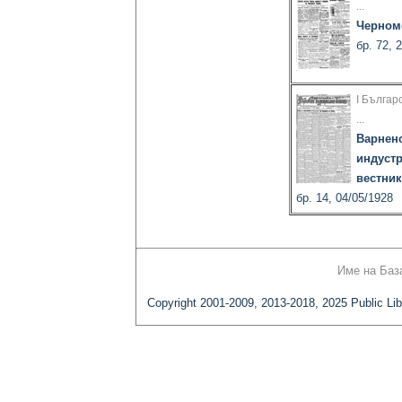
...
Черном
бр. 72, 
I Българ
...
Варнен
индуст
вестник
бр. 14, 04/05/1928
Име на Баз
Copyright 2001-2009, 2013-2018, 2025 Public Lib