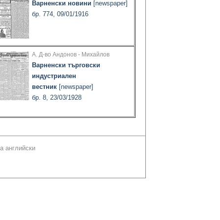
Варненски новини
[newspaper]
бр. 774, 09/01/1916
А. Д-во Андонов - Михайлов
Варненски търговски
индустриален
вестник
[newspaper]
бр. 8, 23/03/1928
а английски