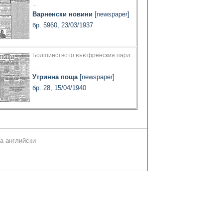
...
Варненски новини
[newspaper]
бр. 5960, 23/03/1937
Болшинството във френския парл
...
Утринна поща
[newspaper]
бр. 28, 15/04/1940
а английски