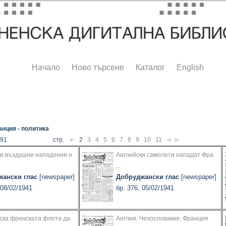
Начало
Ново търсене
Каталог
English
нция - политика
391
стр.
2
3
4
5
6
7
8
9
10
11
ки въздушни нападения н
Английски самолети нападат Фра
...
жански глас
[newspaper]
Добруджански глас
[newspaper]
 08/02/1941
бр. 376, 05/02/1941
ска френската флота да
Англия, Чехословакия, Франция