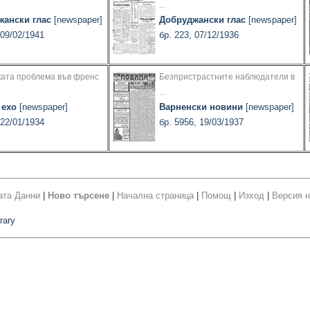
...
жански глас
[newspaper]
Добруджански глас
[newspaper]
 09/02/1941
бр. 223, 07/12/1936
ката проблема във френс
Безпристрастните наблюдатели в
...
 ехо
[newspaper]
Варненски новини
[newspaper]
 22/01/1934
бр. 5956, 19/03/1937
ата Данни
|
Ново търсене
|
Начална страница
|
Помощ
|
Изход
|
Версия н
rary