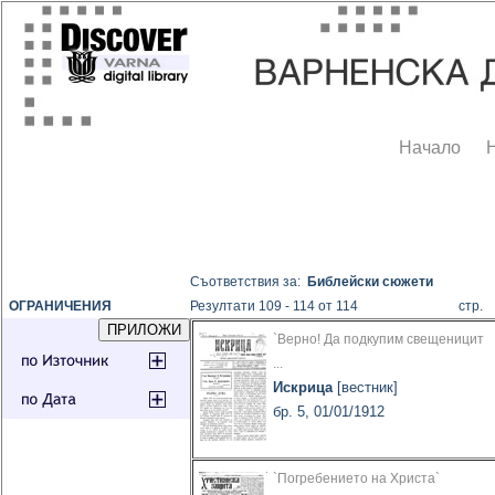
Начало
Съответствия за:
Библейски сюжети
ОГРАНИЧЕНИЯ
Резултати 109 - 114 от 114
стр
`Верно! Да подкупим свещеницит
...
Искрица
[вестник]
бр. 5, 01/01/1912
`Погребението на Христа`