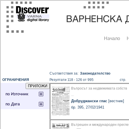
Начало
Съответствия за:
Законодателство
ОГРАНИЧЕНИЯ
Резултати 118 - 126 от 995
стр
Въпросът за недвижимата собств
...
Добруджански глас
[вестник]
бр. 395, 27/02/1941
Вътрешен и международен прегле