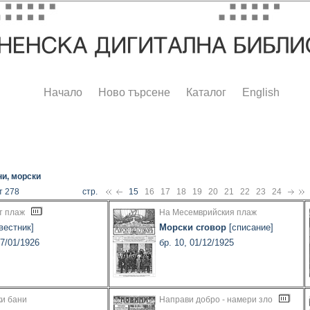
Начало
Ново търсене
Каталог
English
и, морски
т 278
стр.
15
16
17
18
19
20
21
22
23
24
т плаж
На Месемврийския плаж
вестник]
Морски сговор
[списание]
17/01/1926
бр. 10, 01/12/1925
ки бани
Направи добро - намери зло