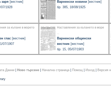
 заря
[вестник]
Варненски новини
[вестник]
8/07/1928
бр. 385, 18/08/1925
ния за къпане в морето
Наставления за къпането в море
...
ен глас
[вестник]
Варненски общински
01/07/1907
вестник
[вестник]
бр. 15, 05/07/1903
ата Данни
|
Ново търсене
|
Начална страница
|
Помощ
|
Изход
|
Версия н
rary