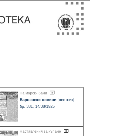
На морски бани
Варненски новини
[вестник]
бр. 381, 14/08/1925
Наставления за къпане