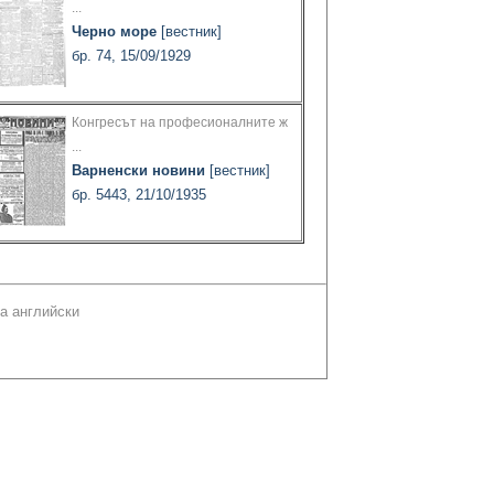
...
Черно море
[вестник]
бр. 74, 15/09/1929
Конгресът на професионалните ж
...
Варненски новини
[вестник]
бр. 5443, 21/10/1935
а английски