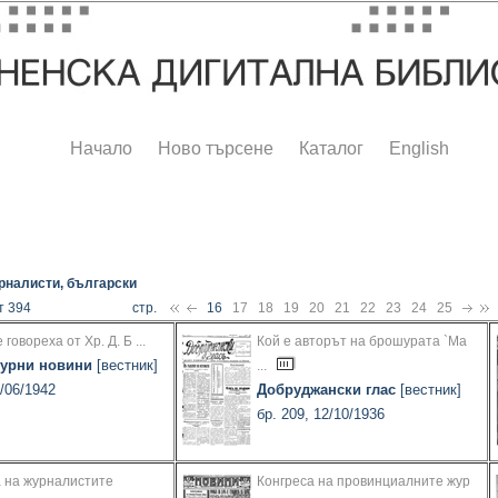
Начало
Ново търсене
Каталог
English
рналисти, български
т 394
стр.
16
17
18
19
20
21
22
23
24
25
 говореха от Хр. Д. Б ...
Кой е авторът на брошурата `Ma
турни новини
[вестник]
...
5/06/1942
Добруджански глас
[вестник]
бр. 209, 12/10/1936
 на журналистите
Конгреса на провинциалните жур