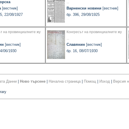
орска
...
а
[вестник]
Варненски новини
[вестник]
5, 22/08/1927
бр. 396, 29/08/1925
ът на провинциалните жу
Конгресът на провинциалните жу
...
ин
[вестник]
Славянин
[вестник]
24/06/1930
бр. 16, 08/07/1930
ата Данни
|
Ново търсене
|
Начална страница
|
Помощ
|
Изход
|
Версия н
rary