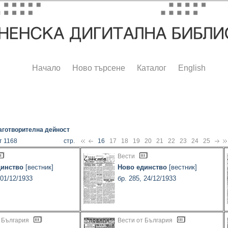
Начало
Ново търсене
Каталог
English
аготворителна дейност
т 1168
стр.
16
17
18
19
20
21
22
23
24
25
Вести
динство
[вестник]
Ново единство
[вестник]
 01/12/1933
бр. 285, 24/12/1933
 България
Вести от България