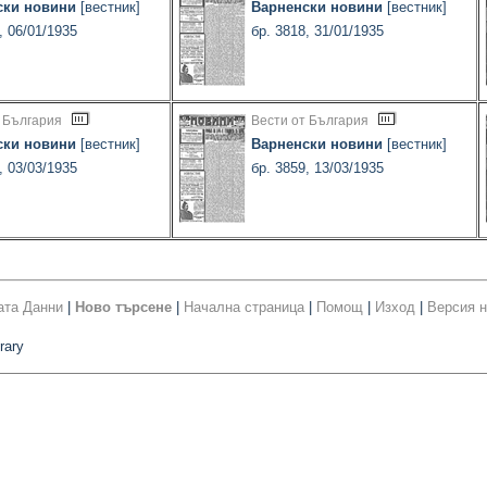
ски новини
[вестник]
Варненски новини
[вестник]
, 06/01/1935
бр. 3818, 31/01/1935
 България
Вести от България
ски новини
[вестник]
Варненски новини
[вестник]
, 03/03/1935
бр. 3859, 13/03/1935
ата Данни
|
Ново търсене
|
Начална страница
|
Помощ
|
Изход
|
Версия н
rary