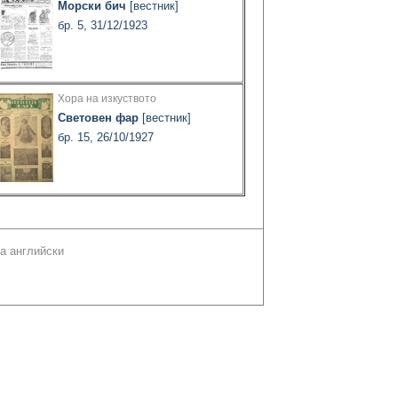
Морски бич
[вестник]
бр. 5, 31/12/1923
Хора на изкуството
Световен фар
[вестник]
бр. 15, 26/10/1927
а английски