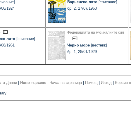
писание]
Варненско лято
[списание]
1/06/1924
бр. 2, 27/07/1963
р
Федерацията на музикалните сил
ско лято
[списание]
...
0/08/1961
Черно море
[вестник]
бр. 1, 28/01/1929
ата Данни
|
Ново търсене
|
Начална страница
|
Помощ
|
Изход
|
Версия н
rary