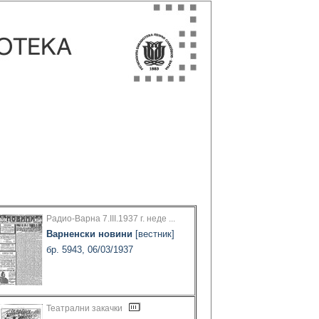
Радио-Варна 7.III.1937 г. неде ...
Варненски новини
[вестник]
бр. 5943, 06/03/1937
Театрални закачки