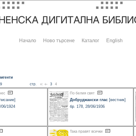
Начало
Ново търсене
Каталог
English
ригенти
29
стр.
3
4
нес
По белия свят
писание]
Добруджански глас
[вестник]
5/06/1924
бр. 178, 28/06/1936
Така правят всички