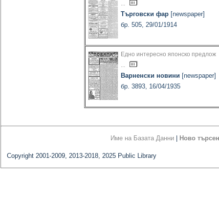
...
Търговски фар
[newspaper]
бр. 505, 29/01/1914
Едно интересно японско предлож
...
Варненски новини
[newspaper]
бр. 3893, 16/04/1935
Име на Базата Данни
|
Ново търсе
Copyright 2001-2009, 2013-2018, 2025 Public Library