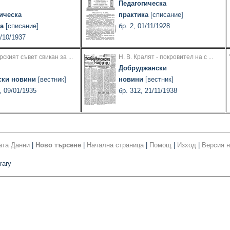
Педагогическа
ическа
практика
[списание]
а
[списание]
бр. 2, 01/11/1928
1/10/1937
ският съвет свикан за ...
Н. В. Кралят - покровител на с ...
Добруджански
ски новини
[вестник]
новини
[вестник]
, 09/01/1935
бр. 312, 21/11/1938
ата Данни
|
Ново търсене
|
Начална страница
|
Помощ
|
Изход
|
Версия н
rary