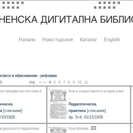
Начало
Ново търсене
Каталог
English
света и образование - реформи
90
стр.
4
5
6
7
8
9
10
11
ли предметна система в
Кое е същественото в една учил
...
ическа
Педагогическа
а
[списание]
практика
[списание]
1/10/1928
бр. 3=4, 01/12/1935
в днешната педагогика
Към обнова