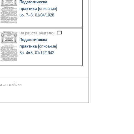
Педагогическа
практика
[списание]
бр. 7=8, 01/04/1928
На работа, учителю!
Педагогическа
практика
[списание]
бр. 4=5, 01/12/1942
а английски