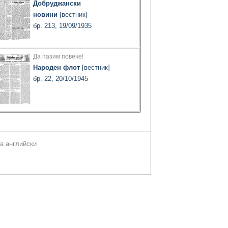
Добруджански
новини
[вестник]
бр. 213, 19/09/1935
Да пазим повече!
Народен флот
[вестник]
бр. 22, 20/10/1945
а английски