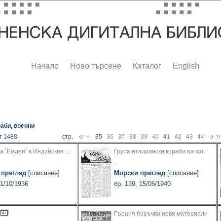
Начало
Ново търсене
Каталог
English
аби, военни
т 1488
стр.
35
36
37
38
39
40
41
42
43
44
а `Емден` в Индийския ...
Група италиански кораби на кот
...
 преглед
[списание]
Морски преглед
[списание]
01/10/1936
бр. 139, 15/06/1940
Гърция поръчва нови материали