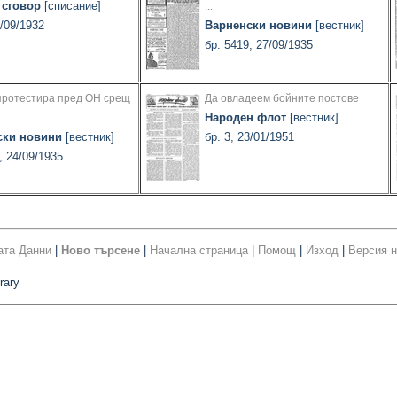
 сговор
[списание]
...
1/09/1932
Варненски новини
[вестник]
бр. 5419, 27/09/1935
протестира пред ОН срещ
Да овладеем бойните постове
Народен флот
[вестник]
ски новини
[вестник]
бр. 3, 23/01/1951
, 24/09/1935
ата Данни
|
Ново търсене
|
Начална страница
|
Помощ
|
Изход
|
Версия н
rary