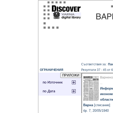
Съответствия за:
Пан
ОГРАНИЧЕНИЯ
Резултати 37 - 45 от 
Варненс
...
Информ
иконом
областн
Варна
[списание]
бр. 7, 20/05/1940