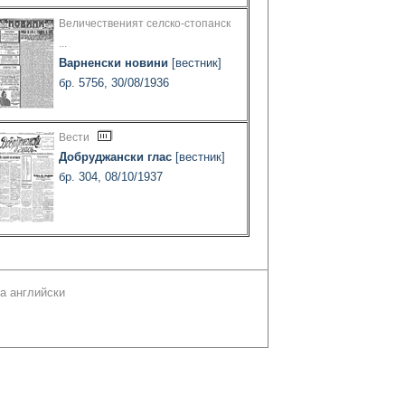
Величественият селско-стопанск
...
Варненски новини
[вестник]
бр. 5756, 30/08/1936
Вести
Добруджански глас
[вестник]
бр. 304, 08/10/1937
а английски