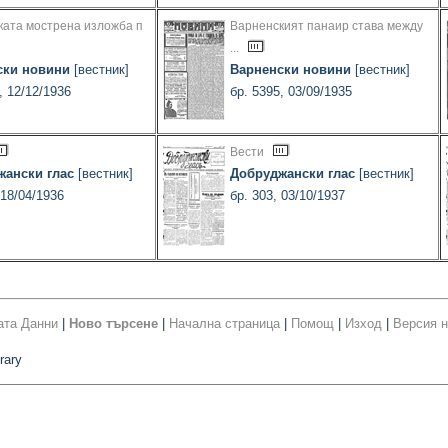
ката мострена изложба п
Варненският панаир става между
...
ски новини
[вестник]
Варненски новини
[вестник]
, 12/12/1936
бр. 5395, 03/09/1935
Вести
жански глас
[вестник]
Добруджански глас
[вестник]
 18/04/1936
бр. 303, 03/10/1937
ата Данни
|
Ново търсене
|
Начална страница
|
Помощ
|
Изход
|
Версия н
rary