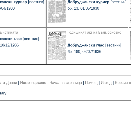
жански куриер
[вестник]
Добруджански куриер
[вестник]
0/04/1930
бр. 13, 01/05/1930
а истината
Годишният акт на Бълг. основно
жански глас
[вестник]
...
 10/12/1936
Добруджански глас
[вестник]
бр. 180, 03/07/1936
ата Данни
|
Ново търсене
|
Начална страница
|
Помощ
|
Изход
|
Версия н
rary