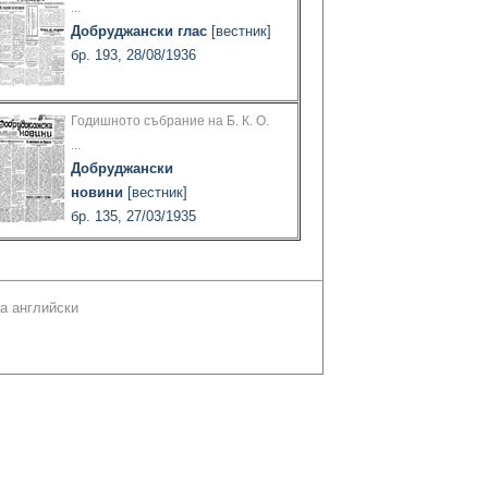
...
Добруджански глас
[вестник]
бр. 193, 28/08/1936
Годишното събрание на Б. К. О.
...
Добруджански
новини
[вестник]
бр. 135, 27/03/1935
а английски