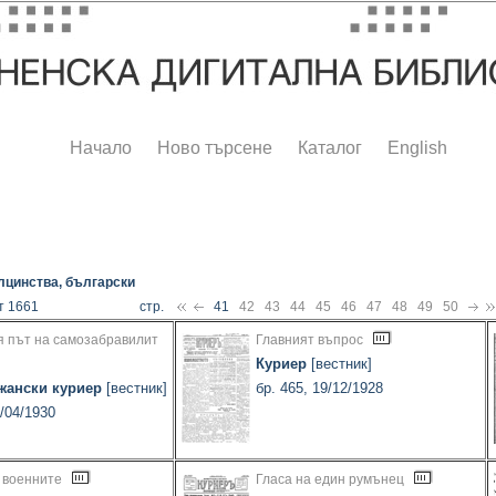
Начало
Ново търсене
Каталог
English
лцинства, български
т 1661
стр.
41
42
43
44
45
46
47
48
49
50
я път на самозабравилит
Главният въпрос
Куриер
[вестник]
жански куриер
[вестник]
бр. 465, 19/12/1928
7/04/1930
 военните
Гласа на един румънец