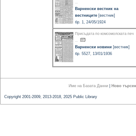
...
Варненски вестник на
вестниците
[вестник]
бр. 1, 24/05/1924
Присъдата по комсомолската печ
...
Варненски новини
[вестник]
бр. 5527, 13/01/1936
Име на Базата Данни
|
Ново търсе
Copyright 2001-2009, 2013-2018, 2025 Public Library