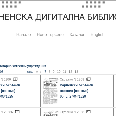
Начало
Ново търсене
Каталог
English
нитарно-хигиенни учреждения
108
стр.
7
8
9
10
11
12
13
 N 1106
Окръжно N 1368
ски окръжен
Варненски окръжен
[вестник]
вестник
[вестник]
7/08/1925
бр. 3, 27/04/1929
 N 23586
Окръжно N 2958