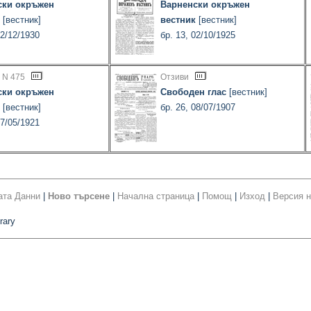
ски окръжен
Варненски окръжен
[вестник]
вестник
[вестник]
22/12/1930
бр. 13, 02/10/1925
 N 475
Отзиви
ски окръжен
Свободен глас
[вестник]
[вестник]
бр. 26, 08/07/1907
07/05/1921
ата Данни
|
Ново търсене
|
Начална страница
|
Помощ
|
Изход
|
Версия н
rary