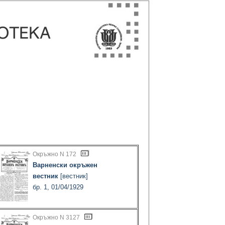
Окръжно N 172
Варненски окръжен
вестник
[вестник]
бр. 1, 01/04/1929
Окръжно N 3127