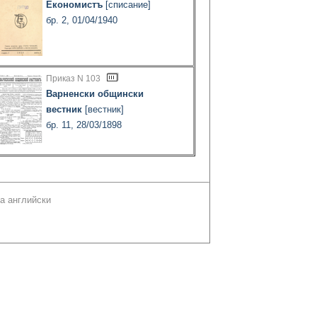
Економистъ
[списание]
бр. 2, 01/04/1940
Приказ N 103
Варненски общински
вестник
[вестник]
бр. 11, 28/03/1898
а английски