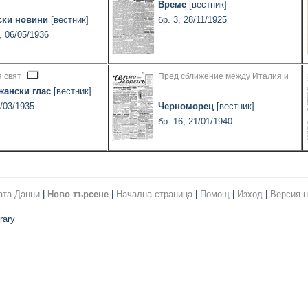
Време
[вестник]
ски новини
[вестник]
бр. 3, 28/11/1925
, 06/05/1936
 свят
Пред сближение между Италия и
жански глас
[вестник]
...
3/03/1935
Черноморец
[вестник]
бр. 16, 21/01/1940
ата Данни
|
Ново търсене
|
Начална страница
|
Помощ
|
Изход
|
Версия н
rary