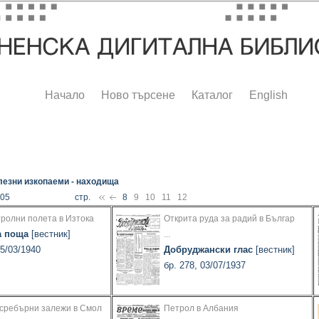
Начало
Ново търсене
Каталог
English
лезни изкопаеми - находища
105
стр.
8
9
10
11
12
ролни полета в Изтока
Открита руда за радий в Българ
а поща
[вестник]
...
25/03/1940
Добруджански глас
[вестник]
бр. 278, 03/07/1937
 сребърни залежи в Смол
Петрол в Албания