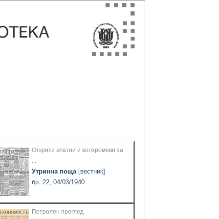
Открити златни и волхромови за
...
Утринна поща
[вестник]
бр. 22, 04/03/1940
Петролен преглед