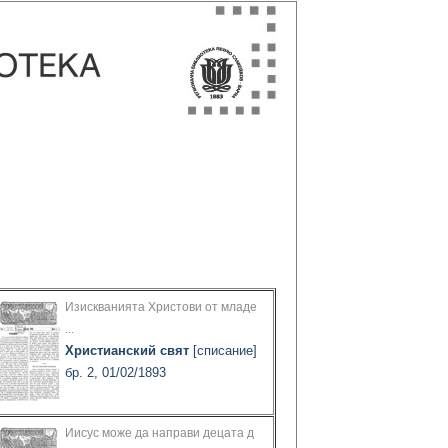
Изискванията Христови от младе
...
Христианский свят
[списание]
бр. 2, 01/02/1893
Иисус може да направи децата д