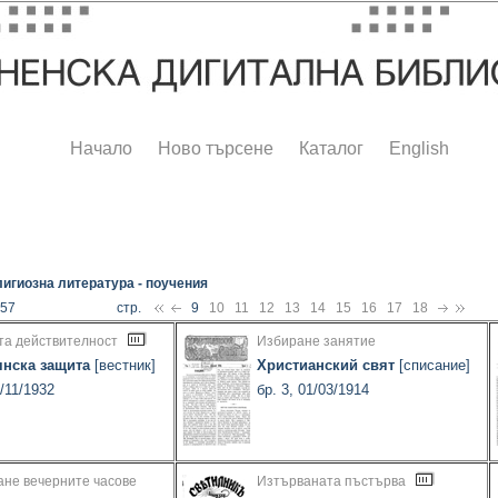
Начало
Ново търсене
Каталог
English
игиозна литература - поучения
257
стр.
9
10
11
12
13
14
15
16
17
18
та действителност
Избиране занятие
янска защита
[вестник]
Христианский свят
[списание]
1/11/1932
бр. 3, 01/03/1914
ане вечерните часове
Изтърваната пъстърва