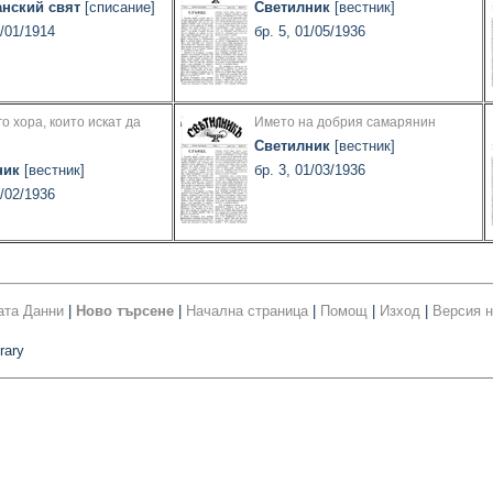
анский свят
[списание]
Светилник
[вестник]
1/01/1914
бр. 5, 01/05/1936
о хора, които искат да
Името на добрия самарянин
Светилник
[вестник]
ник
[вестник]
бр. 3, 01/03/1936
1/02/1936
ата Данни
|
Ново търсене
|
Начална страница
|
Помощ
|
Изход
|
Версия н
rary