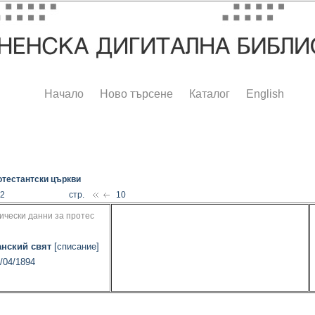
Начало
Ново търсене
Каталог
English
отестантски църкви
82
стр.
10
ически данни за протес
анский свят
[списание]
1/04/1894