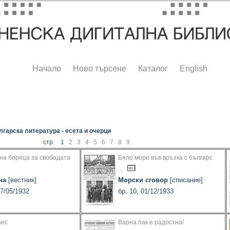
Начало
Ново търсене
Каталог
English
гарска литература - есета и очерци
стр. 1
2
3
4
5
6
7
8
9
на бореца за свободата
Бяло море във връзка с българс
...
на
[вестник]
Морски сговор
[списание]
07/05/1932
бр. 10, 01/12/1933
нес
Варна пак е радостна!