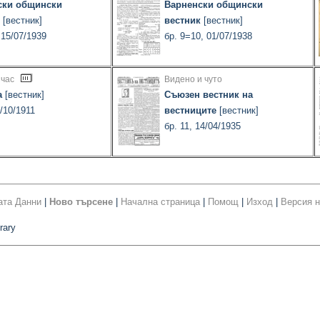
ски общински
Варненски общински
[вестник]
вестник
[вестник]
 15/07/1939
бр. 9=10, 01/07/1938
 час
Видено и чуто
а
[вестник]
Съюзен вестник на
1/10/1911
вестниците
[вестник]
бр. 11, 14/04/1935
ата Данни
|
Ново търсене
|
Начална страница
|
Помощ
|
Изход
|
Версия н
rary