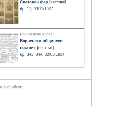
Световен фар
[вестник]
бр. 17, 09/11/1927
Всичко вече бърза!
Варненски общински
вестник
[вестник]
бр. 343=344, 02/03/1934
а английски