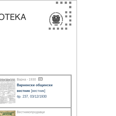
Варна - 1930
Варненски общински
вестник
[вестник]
бр. 237, 03/12/1930
Вестникопродавци