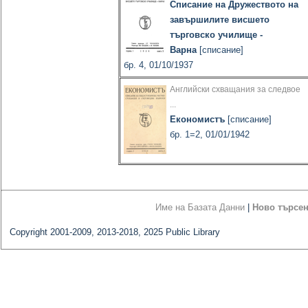
Списание на Дружеството на
завършилите висшето
търговско училище -
Варна
[списание]
бр. 4, 01/10/1937
Английски схващания за следвое
...
Економистъ
[списание]
бр. 1=2, 01/01/1942
Име на Базата Данни
|
Ново търсе
Copyright 2001-2009, 2013-2018, 2025 Public Library