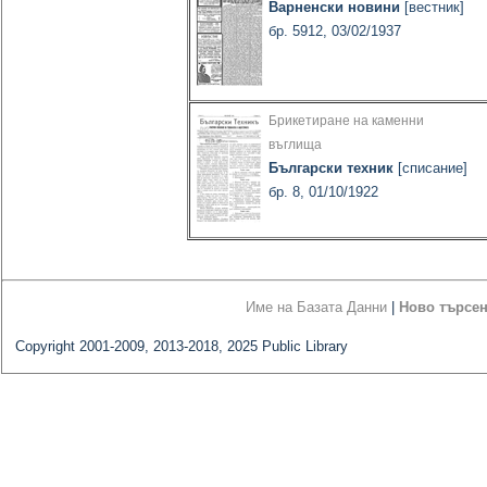
Варненски новини
[вестник]
бр. 5912, 03/02/1937
Брикетиране на каменни
въглища
Български техник
[списание]
бр. 8, 01/10/1922
Име на Базата Данни
|
Ново търсе
Copyright 2001-2009, 2013-2018, 2025 Public Library