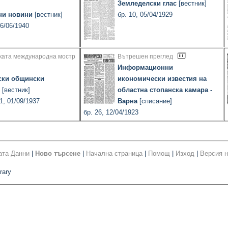
Земледелски глас
[вестник]
ни новини
[вестник]
бр. 10, 05/04/1929
16/06/1940
ката международна мостр
Вътрешен преглед
Информационни
ски общински
икономически известия на
[вестник]
областна стопанска камара -
1, 01/09/1937
Варна
[списание]
бр. 26, 12/04/1923
ата Данни
|
Ново търсене
|
Начална страница
|
Помощ
|
Изход
|
Версия н
rary