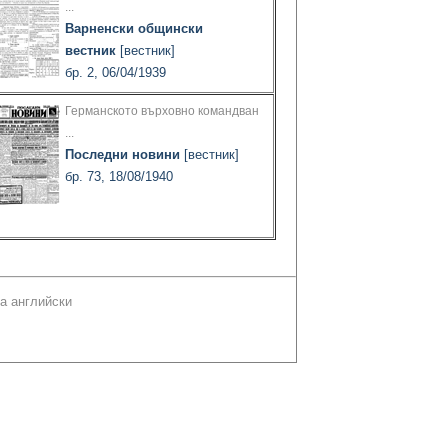
...
Варненски общински
вестник
[вестник]
бр. 2, 06/04/1939
Германското върховно командван
...
Последни новини
[вестник]
бр. 73, 18/08/1940
а английски