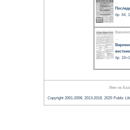
...
Послед
бр. 64, 
Варненс
...
Варнен
вестник
бр. 10=1
Име на Баз
Copyright 2001-2009, 2013-2018, 2025 Public Lib