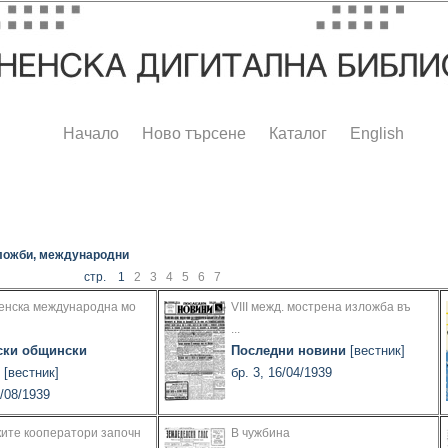
Начало
Ново търсене
Каталог
English
ложби, международни
стр. 1
2
3
4
5
6
7
ненска международна мо
VIII межд. мострена изложба въ
...
ски общински
Последни новини
[вестник]
[вестник]
бр. 3, 16/04/1939
5/08/1939
ките кооператори започн
В чужбина