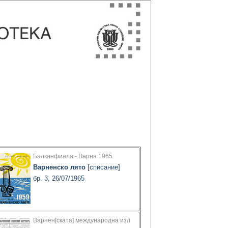
Балканфиала - Варна 1965
Варненско лято
[списание]
бр. 3, 26/07/1965
Варнен[ската] международна изл