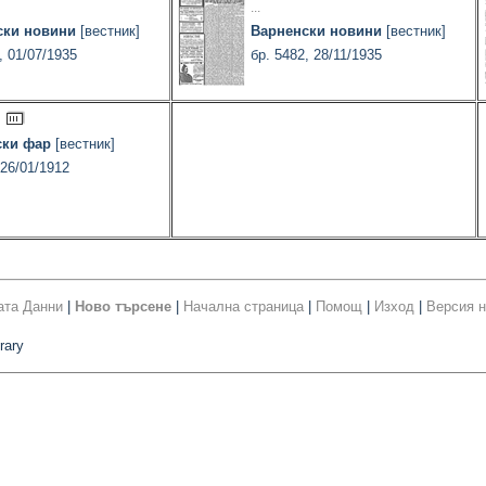
...
ски новини
[вестник]
Варненски новини
[вестник]
, 01/07/1935
бр. 5482, 28/11/1935
ски фар
[вестник]
 26/01/1912
ата Данни
|
Ново търсене
|
Начална страница
|
Помощ
|
Изход
|
Версия н
rary