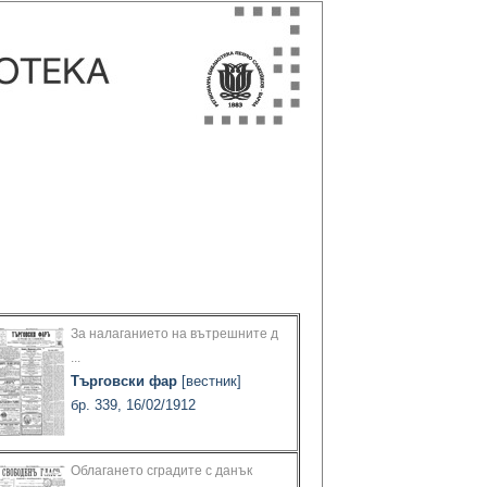
За налаганието на вътрешните д
...
Търговски фар
[вестник]
бр. 339, 16/02/1912
Облагането сградите с данък