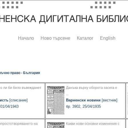
Начало
Ново търсене
Каталог
English
ъчно право - България
о ли би било въвежданет
Данъка върху оборота засега е
...
истъ
[списание]
Варненски новини
[вестник]
 01/04/1943
бр. 3902, 25/04/1935
опростотворяването на
Какви нови основни изменения с