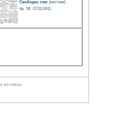
Свободен глас
[вестник]
бр. 39, 27/11/1911
а английски