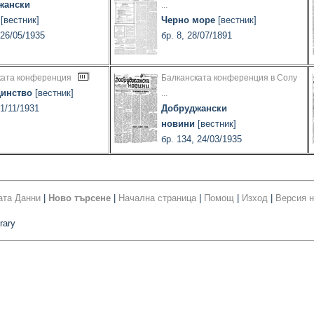
жански
...
[вестник]
Черно море
[вестник]
 26/05/1935
бр. 8, 28/07/1891
ката конференция
Балканската конференция в Солу
динство
[вестник]
...
01/11/1931
Добруджански
новини
[вестник]
бр. 134, 24/03/1935
ата Данни
|
Ново търсене
|
Начална страница
|
Помощ
|
Изход
|
Версия н
rary