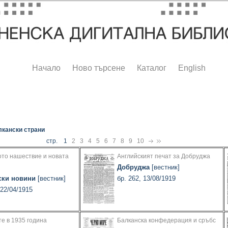
Начало
Ново търсене
Каталог
English
лкански страни
стр. 1
2
3
4
5
6
7
8
9
10
ото нашествие и новата
Английският печат за Добруджа
Добруджа
[вестник]
ски новини
[вестник]
бр. 262, 13/08/1919
 22/04/1915
е в 1935 година
Балканска конфедерация и сръбс