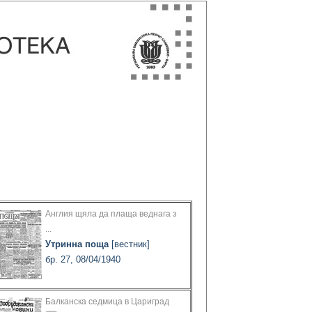
Англия щяла да плаща веднага з
...
Утринна поща
[вестник]
бр. 27, 08/04/1940
Балканска седмица в Цариград