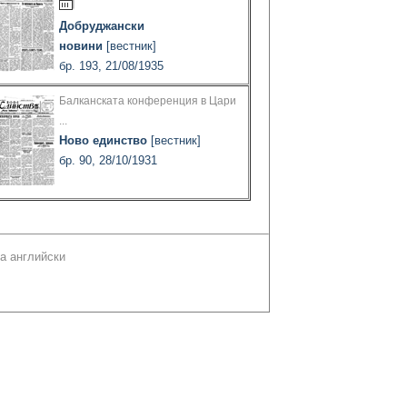
Добруджански
новини
[вестник]
бр. 193, 21/08/1935
Балканската конференция в Цари
...
Ново единство
[вестник]
бр. 90, 28/10/1931
а английски