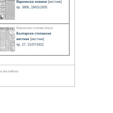
Варненски новини
[вестник]
бр. 3806, 19/01/1935
Варненска стокова борса
Български стопански
вестник
[вестник]
бр. 27, 21/07/1922
а английски