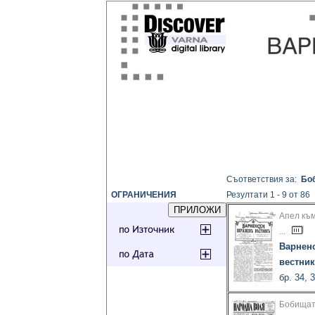
Съответствия за:
Бо
ОГРАНИЧЕНИЯ
Резултати 1 - 9 от 86
Апел към
...
Варнен
вестник
бр. 34, 
Бобищат