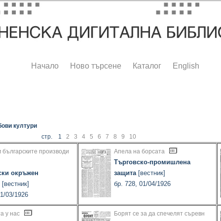
Начало
Ново търсене
Каталог
English
бови култури
стр. 1
2
3
4
5
6
7
8
9
10
 българските производи
Апела на борсата
Търговско-промишлена
ски окръжен
защита
[вестник]
[вестник]
бр. 728, 01/04/1926
31/03/1926
а у нас
Борят се за да спечелят съревн