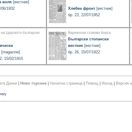
а воля
[вестник]
...
9/06/1932
Хлебен фронт
[вестник]
бр. 23, 22/07/1952
 на Царското българско
Варненска стокова борса
Български стопански
ически
вестник
[вестник]
[magazine]
бр. 26, 15/07/1922
2, 15/02/1915
ата Данни
|
Ново търсене
|
Начална страница
|
Помощ
|
Изход
|
Версия н
rary