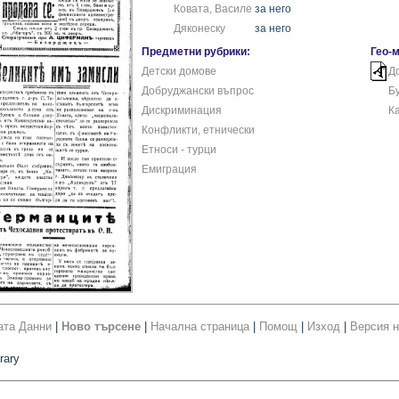
Ковата, Василе
за него
Дяконеску
за него
Предметни рубрики:
Гео-
Детски домове
Д
Добруджански въпрос
Б
Дискриминация
К
Конфликти, етнически
Етноси - турци
Емиграция
ата Данни
|
Ново търсене
|
Начална страница
|
Помощ
|
Изход
|
Версия н
rary