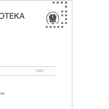
ISBD
пие
]