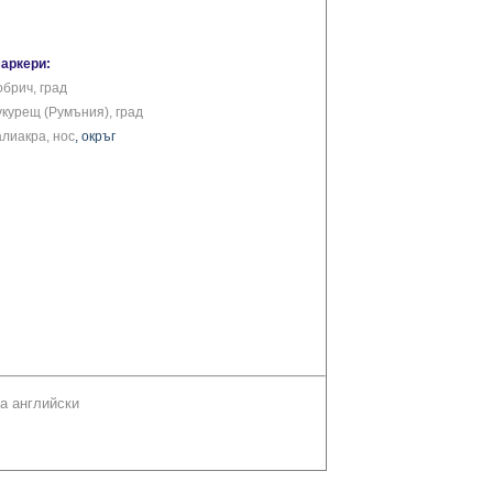
маркери:
обрич, град
укурещ (Румъния), град
алиакра, нос
, окръг
а английски