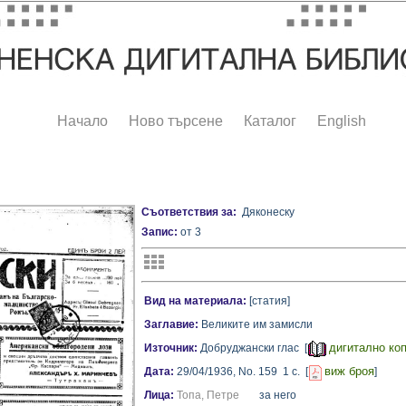
Начало
Ново търсене
Каталог
English
Съответствия за:
Дяконеску
Запис:
от 3
Вид на материала:
[статия]
Заглавие:
Великите им замисли
дигитално ко
Източник:
Добруджански глас [
виж броя
Дата:
29/04/1936,
No. 159
1 с.
[
]
Лица:
Топа, Петре
за него