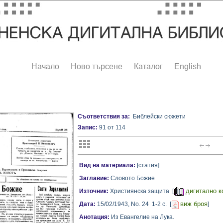
Начало
Ново търсене
Каталог
English
Съответствия за:
Библейски сюжети
Запис:
91 от 114
Вид на материала:
[статия]
Заглавие:
Словото Божие
дигитално к
Източник:
Християнска защита [
виж броя
Дата:
15/02/1943,
No. 24
1-2 с.
[
]
Анотация:
Из Евангелие на Лука.