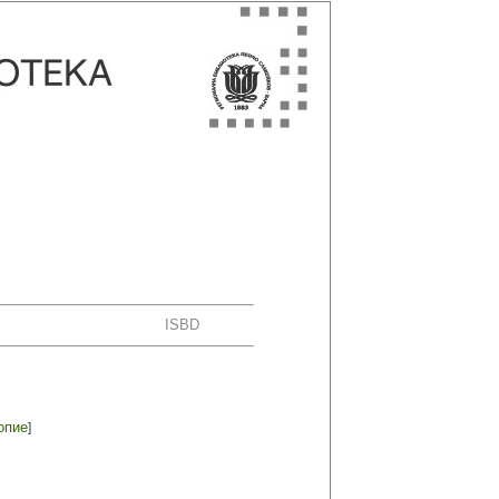
ISBD
опие
]