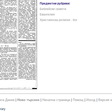
Предметни рубрики:
Библейски сюжети
Евангелия
Християнска религия - бог
ата Данни
|
Ново търсене
|
Начална страница
|
Помощ
|
Изход
|
Версия н
rary