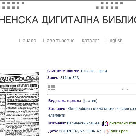
Начало
Ново търсене
Каталог
English
Съответствия за:
Етноси - евреи
Запис:
316 от 313
Вид на материала:
[статия]
Заглавие:
Южна Африка взима мерки не само сре
елементи
дигитално коп
Източник:
Варненски новини [
виж броя
Дата:
28/01/1937,
No. 5906
4 с.
[
]