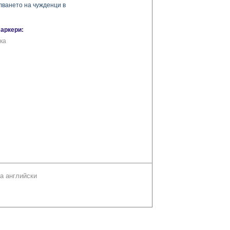
лването на чужденци в
маркери:
ка
а английски