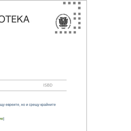
ISBD
щу евреите, но и срещу крайните
ие
]