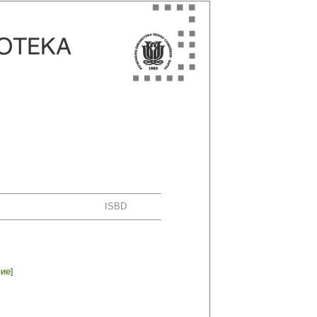
ISBD
пие
]