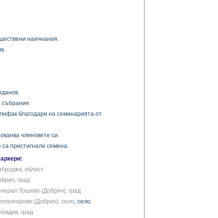
бществени наичнания.
к.
оданов.
а събрание.
елифак благодари на семинарията от
оканва членовете си.
 са пристигнали семена.
маркери:
обруджа, област
обрич, град
енерал Тошево (Добрич), град
опгригорово (Добрич), село
, село
ловдив, град