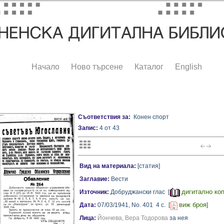
Начало
Ново търсене
Каталог
English
Съответствия за:
Конен спорт
Запис:
4 от 43
Вид на материала:
[статия]
Заглавие:
Вести
дигитално ко
Източник:
Добруджански глас [
виж броя
Дата:
07/03/1941,
No. 401
4 с.
[
]
Лица:
Йончева, Вера Тодорова
за нея