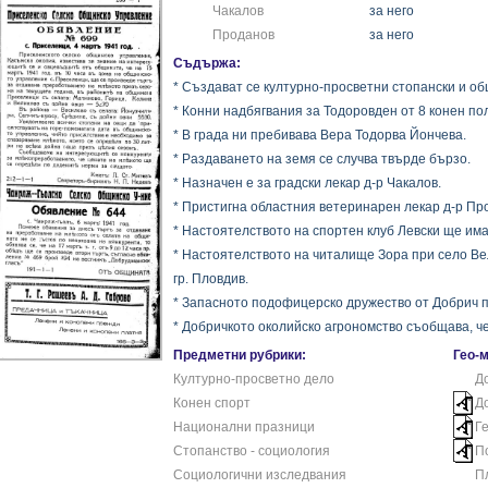
Чакалов
за него
Проданов
за него
Съдържа:
* Създават се културно-просветни стопански и о
* Конни надбягвания за Тодоровден от 8 конен пол
* В града ни пребивава Вера Тодорва Йончева.
* Раздаването на земя се случва твърде бързо.
* Назначен е за градски лекар д-р Чакалов.
* Пристигна областния ветеринарен лекар д-р Пр
* Настоятелството на спортен клуб Левски ще им
* Настоятелството на читалище Зора при село В
гр. Пловдив.
* Запасното подофицерско дружество от Добрич п
* Добричкото околийско агрономство съобщава, че
Предметни рубрики:
Гео-
Културно-просветно дело
Д
Конен спорт
Д
Национални празници
Г
Стопанство - социология
П
Социологични изследвания
П