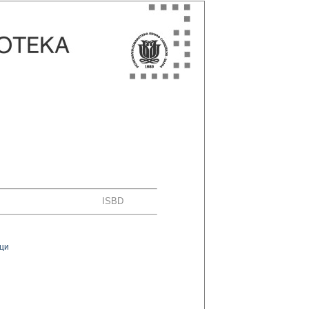
ISBD
ци