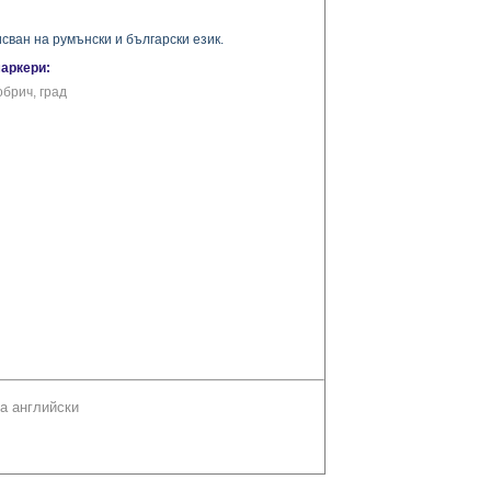
исван на румънски и български език.
маркери:
обрич, град
а английски