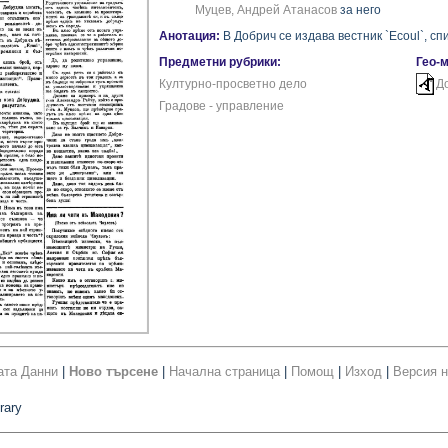
Муцев, Андрей Атанасов
за него
Анотация:
В Добрич се издава вестник `Ecoul`, сп
Предметни рубрики:
Гео-
Културно-просветно дело
Д
Градове - управление
ата Данни
|
Ново търсене
|
Начална страница
|
Помощ
|
Изход
|
Версия н
rary