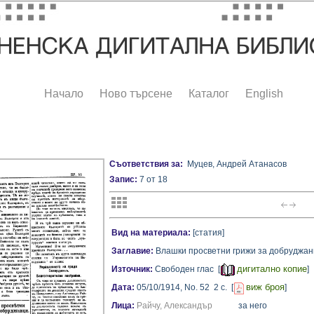
Начало
Ново търсене
Каталог
English
Съответствия за:
Муцев, Андрей Атанасов
Запис:
7 от 18
Вид на материала:
[статия]
Заглавие:
Влашки просветни грижи за добруджан
дигитално копие
Източник:
Свободен глас [
]
виж броя
Дата:
05/10/1914,
No. 52
2 с.
[
]
Лица:
Райчу, Александър
за него