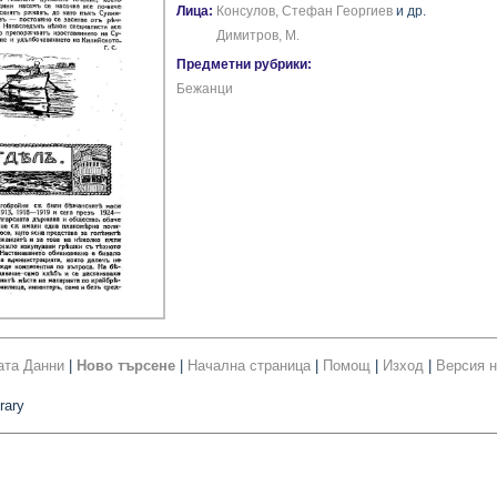
Лица:
Консулов, Стефан Георгиев
и др.
Димитров, М.
Предметни рубрики:
Бежанци
ата Данни
|
Ново търсене
|
Начална страница
|
Помощ
|
Изход
|
Версия н
rary