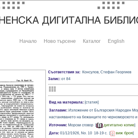
Начало
Ново търсене
Каталог
English
Съответствия за:
Консулов, Стефан Георгиев
Запис:
от 84
Вид на материала:
[статия]
Заглавие:
Изложение от Българския Народен Мор
настаняването на бежанците по черноморското и 
дигитално копие
Източник:
Морски сговор [
]
виж броя
Дата:
01/12/1926,
No. 10
18-19 с.
[
]