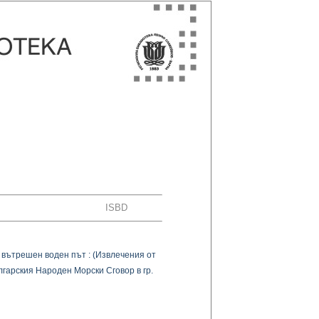
ISBD
 вътрешен воден път : (Извлечения от
лгарския Народен Морски Сговор в гр.