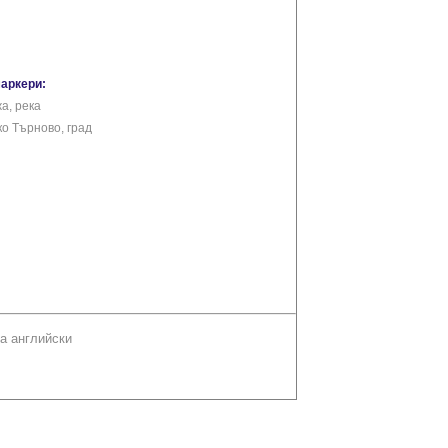
маркери:
а, река
о Търново, град
а английски