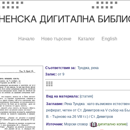
Начало
Ново търсене
Каталог
English
Съответствия за:
Тунджа, река
Запис:
от 9
Вид на материала:
[статия]
Заглавие:
Река Тунджа : като възможен естествен
реферат, четен от Ст. Димитров на V събор на Бъ
В. - Търново на 26 VIII т.г.) / Ст. Димитров
дигитално копие
Източник:
Морски сговор [
]