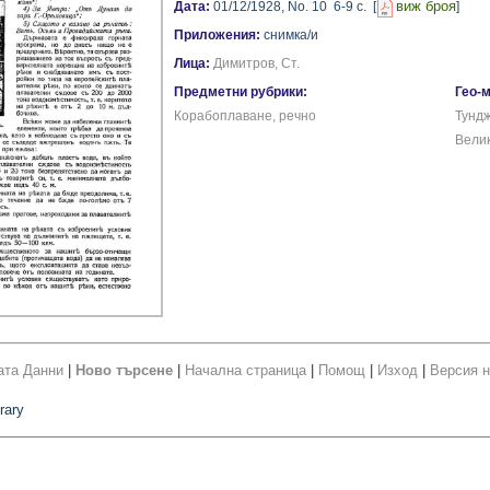
виж броя
Дата:
01/12/1928,
No. 10
6-9 с.
[
]
Приложения:
снимка/и
Лица:
Димитров, Ст.
Предметни рубрики:
Гео-
Корабоплаване, речно
Тундж
Велик
ата Данни
|
Ново търсене
|
Начална страница
|
Помощ
|
Изход
|
Версия н
rary