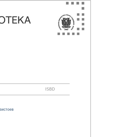
ISBD
рзистоев