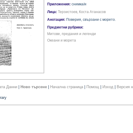
Приложения:
снимка/и
Лица:
Терзистоев, Коста Атанасов
Анотация:
Поверия, свързани с морето.
Предметни рубрики:
Митове, предания и легенди
Океани и морета
ата Данни
|
Ново търсене
|
Начална страница
|
Помощ
|
Изход
|
Версия н
rary