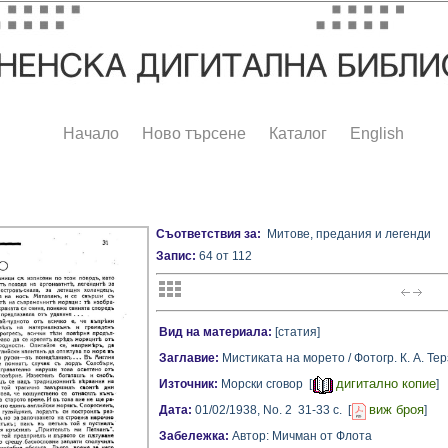
Начало
Ново търсене
Каталог
English
Съответствия за:
Митове, предания и легенди
Запис:
64 от 112
Вид на материала:
[статия]
Заглавие:
Мистиката на морето / Фотогр. К. А. Те
дигитално копие
Източник:
Морски сговор [
]
виж броя
Дата:
01/02/1938,
No. 2
31-33 с.
[
]
Забележка:
Автор: Мичман от Флота