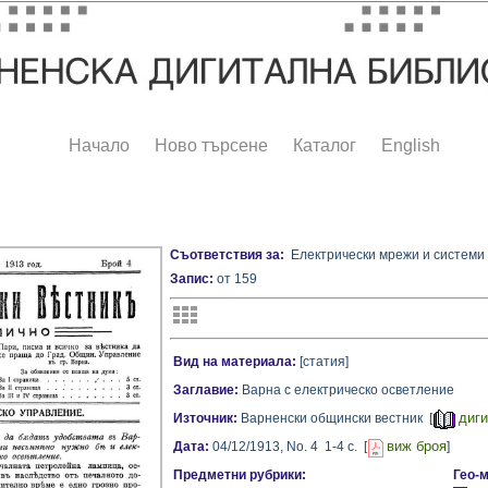
Начало
Ново търсене
Каталог
English
Съответствия за:
Електрически мрежи и системи
Запис:
от 159
Вид на материала:
[статия]
Заглавие:
Варна с електрическо осветление
диги
Източник:
Варненски общински вестник [
виж броя
Дата:
04/12/1913,
No. 4
1-4 с.
[
]
Предметни рубрики:
Гео-