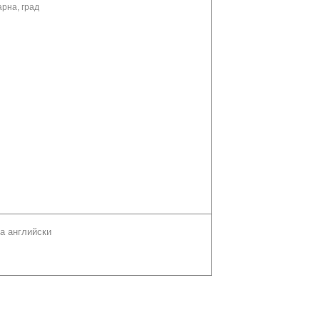
арна, град
а английски