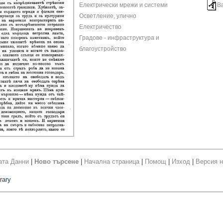
Електрически мрежи и системи
В
Осветление, улично
Електричество
Градове - инфраструктура и
благоустройство
ата Данни
|
Ново търсене
|
Начална страница
|
Помощ
|
Изход
|
Версия н
rary