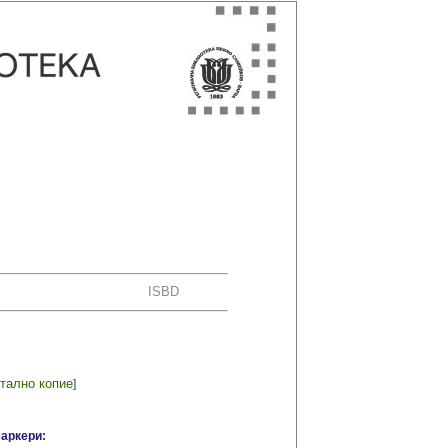
ISBD
тално копие
]
маркери: