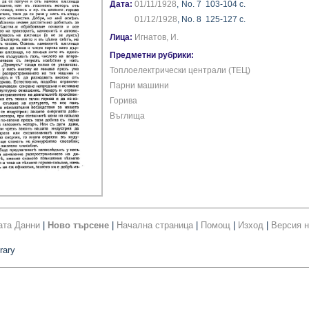
Дата:
01/11/1928
,
No. 7
103-104 с.
01/12/1928
,
No. 8
125-127 с.
Лица:
Игнатов, И.
Предметни рубрики:
Топлоелектрически централи (ТЕЦ)
Парни машини
Горива
Въглища
ата Данни
|
Ново търсене
|
Начална страница
|
Помощ
|
Изход
|
Версия н
rary