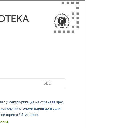
ISBD
ва : (Електрификация на страната чрез
раен случай с големи парни централи.
ни горива) / И. Игнатов
копие
]