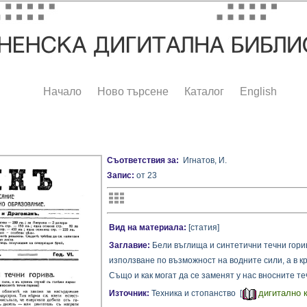
Начало
Ново търсене
Каталог
English
Съответствия за:
Игнатов, И.
Запис:
от 23
Вид на материала:
[статия]
Заглавие:
Бели въглища и синтетични течни гори
използване по възможност на водните сили, а в к
Също и как могат да се заменят у нас вносните теч
дигитално 
Източник:
Техника и стопанство [