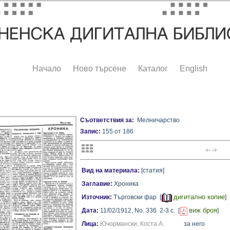
Начало
Ново търсене
Каталог
English
Съответствия за:
Мелничарство
Запис:
155 от 186
Вид на материала:
[статия]
Заглавие:
Хроника
дигитално копие
Източник:
Търговски фар [
]
виж броя
Дата:
11/02/1912,
No. 336
2-3 с.
[
]
Лица:
Ючормански, Коста А.
за него