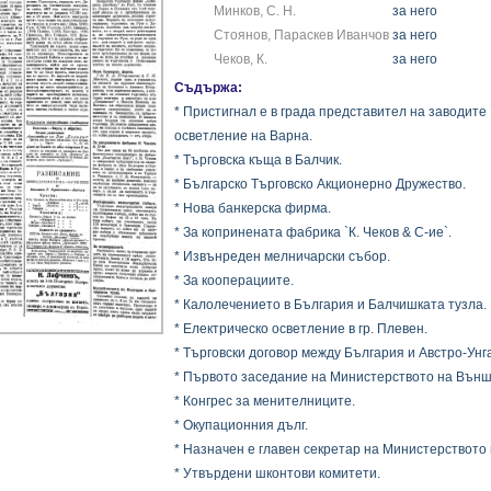
Минков, С. Н.
за него
Стоянов, Параскев Иванчов
за него
Чеков, К.
за него
Съдържа:
* Пристигнал е в града представител на заводите
осветление на Варна.
* Търговска къща в Балчик.
* Българско Търговско Акционерно Дружество.
* Нова банкерска фирма.
* За копринената фабрика `К. Чеков & С-ие`.
* Извънреден мелничарски събор.
* За кооперациите.
* Калолечението в България и Балчишката тузла.
* Електрическо осветление в гр. Плевен.
* Търговски договор между България и Австро-Унг
* Първото заседание на Министерството на Външ
* Конгрес за менителниците.
* Окупационния дълг.
* Назначен е главен секретар на Министерството 
* Утвърдени шконтови комитети.