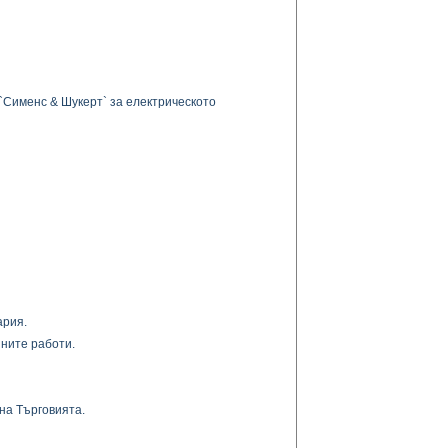
 `Сименс & Шукерт` за електрическото
ария.
ните работи.
на Търговията.