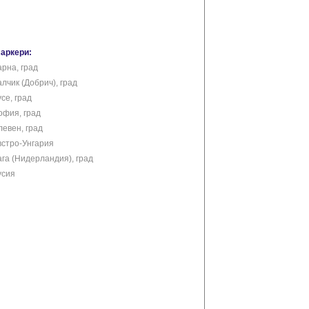
маркери:
арна, град
лчик (Добрич), град
се, град
офия, град
левен, град
встро-Унгария
ага (Нидерландия), град
усия