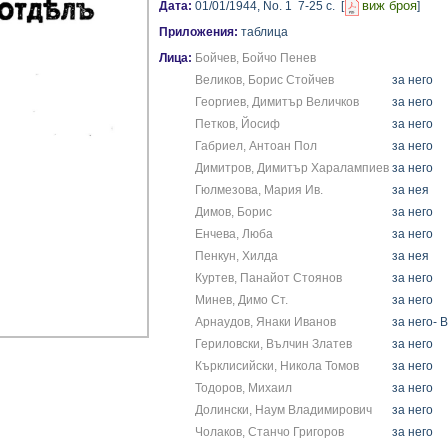
виж броя
Дата:
01/01/1944,
No. 1
7-25 с.
[
]
Приложения:
таблица
Лица:
Бойчев, Бойчо Пенев
Великов, Борис Стойчев
за него
Георгиев, Димитър Величков
за него
Петков, Йосиф
за него
Габриел, Антоан Пол
за него
Димитров, Димитър Харалампиев
за него
Гюлмезова, Мария Ив.
за нея
Димов, Борис
за него
Енчева, Люба
за него
Пенкун, Хилда
за нея
Куртев, Панайот Стоянов
за него
Минев, Димо Ст.
за него
Арнаудов, Янаки Иванов
за него
- 
Гериловски, Вълчин Златев
за него
Кърклисийски, Никола Томов
за него
Тодоров, Михаил
за него
Долински, Наум Владимирович
за него
Чолаков, Станчо Григоров
за него