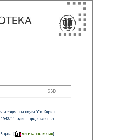
ISBD
и и социални науки "Св. Кирил
 1943/44 година представен от
дигитално копие
 Варна [
]