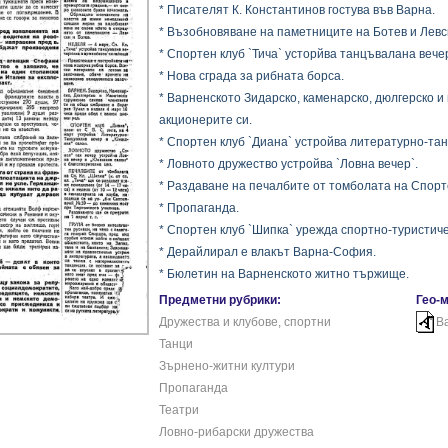
* Писателят К. Константинов гостува във Варна.
* Възобновяване на паметниците на Ботев и Левс
* Спортен клуб `Тича` усторйва танцъвалана вече
* Нова сграда за рибната борса.
* Варненското Зидарско, каменарско, дюлгерско и
акционерите си.
* Спортен клуб `Диана` устройва литературно-та
* Ловното дружество устройва `Ловна вечер`.
* Раздаване на печалбите от томболата на Спорте
* Пропаганда.
* Спортен клуб `Шипка` урежда спортно-туристич
* Дерайлирал е влакът Варна-София.
* Бюлетин на Варненското житно тържище.
Предметни рубрики:
Гео-
Дружества и клубове, спортни
В
Танци
Зърнено-житни култури
Пропаганда
Театри
Ловно-рибарски дружества