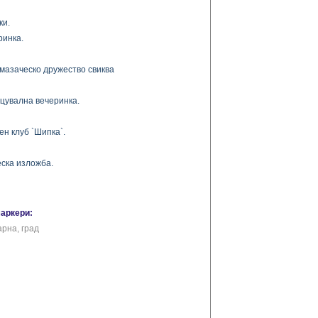
ки.
ринка.
 мазаческо дружество свиква
нцувална вечеринка.
н клуб `Шипка`.
еска изложба.
маркери:
арна, град