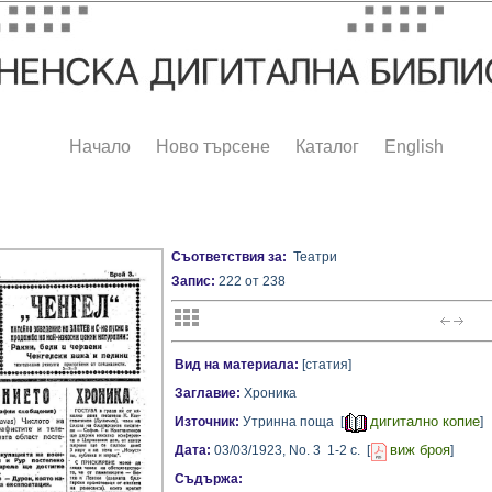
Начало
Ново търсене
Каталог
English
Съответствия за:
Театри
Запис:
222 от 238
Вид на материала:
[статия]
Заглавие:
Хроника
дигитално копие
Източник:
Утринна поща [
]
виж броя
Дата:
03/03/1923,
No. 3
1-2 с.
[
]
Съдържа: