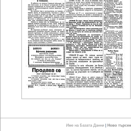
Име на Базата Данни
|
Ново търсе