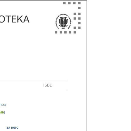
ISBD
пев
ие
]
за него