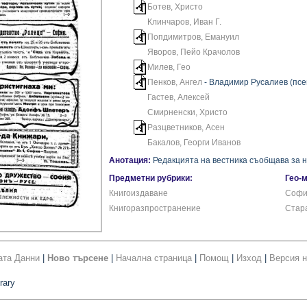
Ботев, Христо
Клинчаров, Иван Г.
Попдимитров, Емануил
Яворов, Пейо Крачолов
Милев, Гео
Пенков, Ангел
- Владимир Русалиев (псе
Гастев, Алексей
Смирненски, Христо
Разцветников, Асен
Бакалов, Георги Иванов
Анотация:
Редакцията на вестника съобщава за 
Предметни рубрики:
Гео-
Книгоиздаване
Софи
Книгоразпространение
Стара
ата Данни
|
Ново търсене
|
Начална страница
|
Помощ
|
Изход
|
Версия н
rary