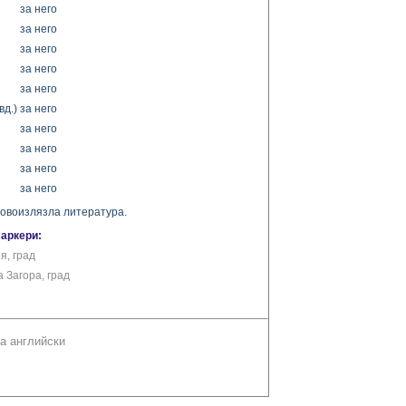
за него
за него
за него
за него
за него
вд.)
за него
за него
за него
за него
за него
новоизлязла литература.
маркери:
я, град
 Загора, град
а английски