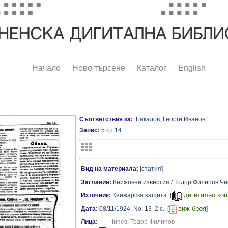
Начало
Ново търсене
Каталог
English
Съответствия за:
Бакалов, Георги Иванов
Запис:
5 от 14
Вид на материала:
[статия]
Заглавие:
Книжовни известия / Тодор Филипов Чи
дигитално коп
Източник:
Книжарска защита [
виж броя
Дата:
08/11/1924,
No. 13
2 с.
[
]
Лица:
Чипев, Тодор Филипов