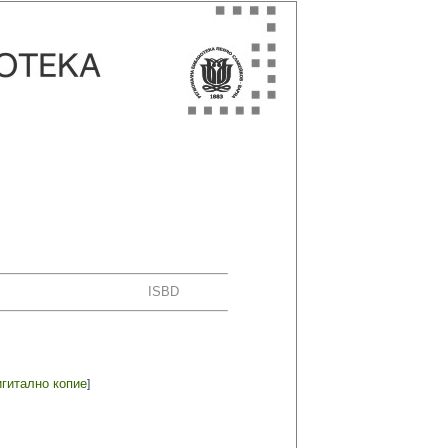
ISBD
игитално копие
]