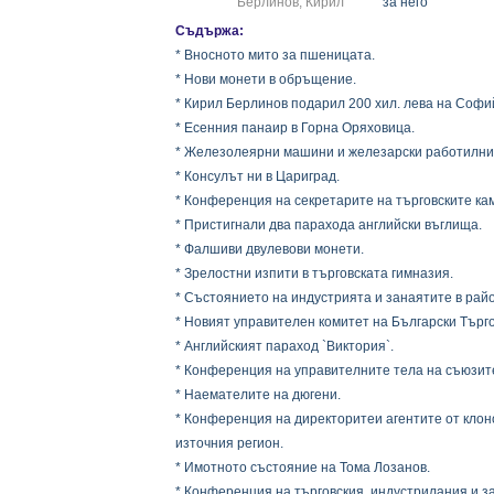
Берлинов, Кирил
за него
Съдържа:
* Вносното мито за пшеницата.
* Нови монети в обръщение.
* Кирил Берлинов подарил 200 хил. лева на Софи
* Есенния панаир в Горна Оряховица.
* Железолеярни машини и железарски работилни
* Консулът ни в Цариград.
* Конференция на секретарите на търговските ка
* Пристигнали два парахода английски въглища.
* Фалшиви двулевови монети.
* Зрелостни изпити в търговската гимназия.
* Състоянието на индустрията и занаятите в рай
* Новият управителен комитет на Български Търг
* Английският параход `Виктория`.
* Конференция на управителните тела на съюзит
* Наемателите на дюгени.
* Конференция на директоритеи агентите от клоно
източния регион.
* Имотното състояние на Тома Лозанов.
* Конференция на търговския, индустрилания и з