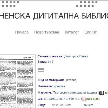
Начало
Ново търсене
Каталог
English
Съответствия за:
Димитров, Павел
Запис:
от 7
Вид на материала:
[статия]
Заглавие:
Хроника
д
Източник:
Търговско-промишлена защита [
виж броя
Дата:
13/06/1925,
No. 699
4 с.
[
]
Лица:
Лозанов, Тома
за него