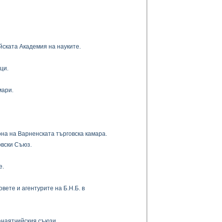
йската Академия на науките.
ци.
мари.
она на Варненската търговска камара.
овски Съюз.
е.
вете и агентурите на Б.Н.Б. в
анаятчийския съюзи.