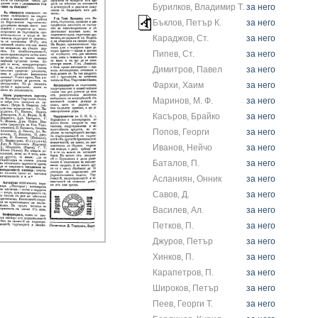
Бурилков, Владимир Т.
за него
Бъклов, Петър К.
за него
Караджов, Ст.
за него
Пипев, Ст.
за него
Димитров, Павел
за него
Фархи, Хаим
за него
Маринов, М. Ф.
за него
Касъров, Брайко
за него
Попов, Георги
за него
Иванов, Нейчо
за него
Баталов, П.
за него
Асланиян, Онник
за него
Савов, Д.
за него
Василев, Ал.
за него
Петков, П.
за него
Джуров, Петър
за него
Хинков, П.
за него
Карапетров, П.
за него
Широков, Петър
за него
Пеев, Георги Т.
за него