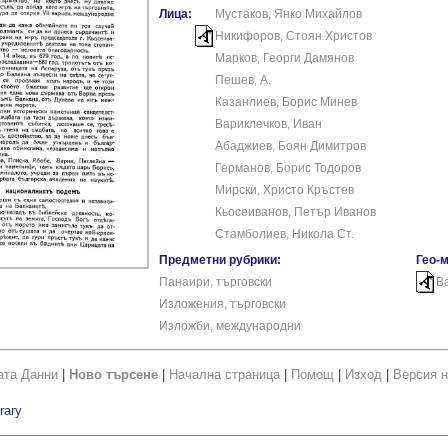
Лица:
Мустаков, Янко Михайлов
Никифоров, Стоян Христов
Марков, Георги Дамянов
Пешев, А.
Казанлиев, Борис Минев
Вариклечков, Иван
Абаджиев, Боян Димитров
Германов, Борис Тодоров
Мирски, Христо Кръстев
Кьосеиванов, Петър Иванов
Стамболиев, Никола Ст.
Предметни рубрики:
Гео-
Панаири, търговски
В
Изложения, търговски
Изложби, международни
ата Данни
|
Ново търсене
|
Начална страница
|
Помощ
|
Изход
|
Версия н
rary