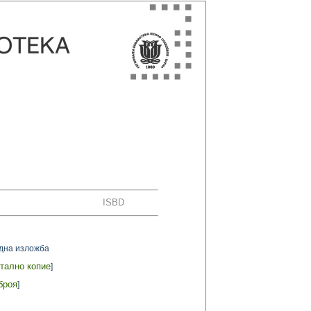
ISBD
одна изложба
тално копие
]
броя
]