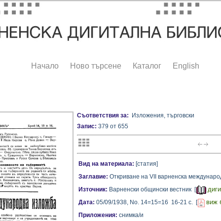
Начало
Ново търсене
Каталог
English
Съответствия за:
Изложения, търговски
Запис:
379 от 655
Вид на материала:
[статия]
Заглавие:
Откриване на VII варненска междунар
диги
Източник:
Варненски общински вестник [
виж 
Дата:
05/09/1938,
No. 14=15=16
16-21 с.
[
Приложения:
снимка/и