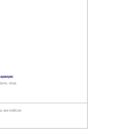
маркери:
арна, град
а английски